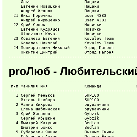
     Илья                      Пацаки                
     Евгений Новицкий          Пацаки                
     Андрей Жевняк             Пацаки                
  21 Вика Поречина             user 4383             
     Андрей Кирющенко          user 4383             
  22 Юрий Сенек                Новички               
     Евгений Кудряшов          Новички               
     Uladzimir Koval           Новички               
  23 Ковалева Евгения          Kovalev Team          
     Ковалев Николай           Kovalev Team          
  24 Пенкаратович Николай      Отряд Пагоня          
     Никитин Дмитрий           Отряд Пагоня          
proЛюб - Любительски
-----------------------------------------------------
 п/п Фамилия Имя               Команда              Н
-----------------------------------------------------
   1 Сергей Меньков            БНР100                
     Віталь Шкабара            БНР100                
   2 Жанна Вихрова             одуванчики            
     Елена Шаблинская          одуванчики            
   3 Юрий Жигалов              Gybzik                
     Сергей Абышкин            Gybzik                
   4 Дмитрий Катунин           Bedlam                
     Дмитрий Бойко             Bedlam                
   5 Губаревич Янина           Пьяные Ёжики          
     Губаревич Антон           Пьяные Ёжики          