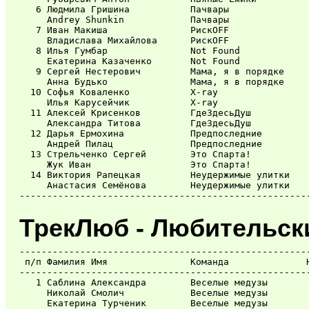
   6 Людмила Гришина           Пачвары               
     Andrey Shunkin            Пачвары               
   7 Иван Макиша               РискOFF               
     Владислава Михайлова      РискOFF               
   8 Илья Гумбар               Not Found             
     Екатерина Казаченко       Not Found             
   9 Сергей Нестерович         Мама, я в порядке     
     Анна Будько               Мама, я в порядке     
  10 Софья Коваленко           X-ray                 
     Илья Карусейчик           X-ray                 
  11 Алексей Крисенков         ГдеЗдесьДуш           
     Александра Титова         ГдеЗдесьДуш           
  12 Дарья Ермохина            Предпоследние         
     Андрей Пилац              Предпоследние         
  13 Стрельченко Сергей        Это Спарта!           
     Жук Иван                  Это Спарта!           
  14 Виктория Рапецкая         Неудержимые улитки    
     Анастасия Семёнова        Неудержимые улитки    
ТрекЛюб - Любительск
-----------------------------------------------------
 п/п Фамилия Имя               Команда              Н
-----------------------------------------------------
   1 Саблина Александра        Веселые медузы        
     Николай Смолич            Веселые медузы        
     Екатерина Турченик        Веселые медузы        