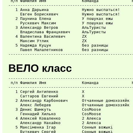
 п/п Фамилия Имя               Команда              Н
-----------------------------------------------------
   1 Анна Дарьина              Нужно выспаться!      
     Евген Борискевич          Нужно выспаться!      
   2 Паунина Елена             У пошуках ежы         
     Рускевич Максим           У пошуках ежы         
   3 Александр Ветров          АльТуристы            
     Владислава Францкевич     АльТуристы            
   4 Валентина Василевич       ZX                    
     Максим Утлик              ZX                    
   5 Надежда Куцун             без разницы           
     Павел Малалетников        без разницы           
ВЕЛО класс
-----------------------------------------------------
 п/п Фамилия Имя               Команда              Н
-----------------------------------------------------
   1 Сергей Антипенко          Х                     
     Саттаров Евгений          Х                     
   2 Александр Карбонович      Отчаянные домохозяйк  
     Алекс Лебедев             Отчаянные домохозяйк  
   3 Денис Шамкуть             CosMoose              
     Геннадий Хилько           CosMoose              
   4 Алексей Коваленко         2 Алекса              
     Александр Нахайко         2 Алекса              
   5 Максіменка Ігар           Сонныя вожыкі         
     Буткевич Сергей           Сонныя вожыкі         