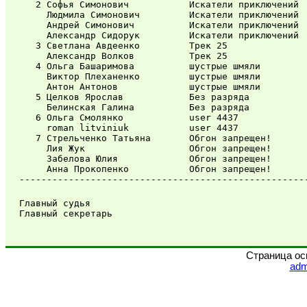
   2 Софья Симонович           Искатели приключений  
     Людмила Симонович         Искатели приключений  
     Андрей Симонович          Искатели приключений  
     Александр Сидорук         Искатели приключений  
   3 Светлана Авдеенко         Трек 25               
     Александр Волков          Трек 25               
   4 Ольга Башаримова          шустрые шмяли         
     Виктор Плеханенко         шустрые шмяли         
     Антон Антонов             шустрые шмяли         
   5 Целков Ярослав            Без разряда           
     Белинская Галина          Без разряда           
   6 Ольга Смолянко            user 4437             
     roman litviniuk           user 4437             
   7 Стрельченко Татьяна       Обгон запрещен!       
     Лия Жук                   Обгон запрещен!       
     Забелова Юлия             Обгон запрещен!       
     Анна Прокопенко           Обгон запрещен!       
Главный судья          

Страница ос
adm