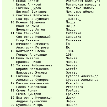
   7 Шылак Вадзім              Ратамскія валацугі    
     Шылак Аляксей             Ратамскія валацугі    
   8 Евгений Дуров             Мохнатые яблоки       
     Евгений Британов          Мохнатые яблоки       
   9 Светлана Копусова         _Выжить_              
     Екатерина Луцевич         _Выжить_              
  10 Ксения Ефремова           Пицца                 
     Иван Бендына              Пицца                 
     Емельянов Антон           Пицца                 
  11 Яна Санькова              Сипаежка              
     Святослав Новицкий        Сипаежка              
     Егор Саньков              Сипаежка              
  12 Вячеслав Семенюта         Ёж                    
     Анастасия Петрова         Ёж                    
  13 Колташова Елена           1984                  
     Гордов Александр          1984                  
  14 Шило Виталий              Мальта                
     Пранович Иван             Мальта                
  15 Татьяна Рыболовоева       Gerris                
     Кирилл Мартыненко         Gerris                
     Елизавета Жукова          Gerris                
  16 Евгений Сечко             Суворов Александр     
     Александр Суворов         Суворов Александр     
  17 Максим Хмелевский         Predators             
     Елена Хмелевская          Predators             
  18 Сычев Роман               Грейдер               
     Сычев Дмитрий             Грейдер               
  19 Екатерина Кучинская       Шарки                 
     Андрей Кучинский          Шарки                 
  20 Куделько Игорь            Пацаки                