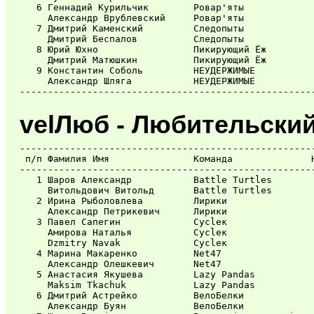
   6 Геннадий Курильчик        Ровар'яты             
     Александр Врублевский     Ровар'яты             
   7 Дмитрий Каменский         Следопыты             
     Дмитрий Беспалов          Следопыты             
   8 Юрий Юхно                 Пикирующий Ёж         
     Дмитрий Матюшкин          Пикирующий Ёж         
   9 Константин Соболь         НЕУДЕРЖИМЫЕ           
     Александр Шляга           НЕУДЕРЖИМЫЕ           
velЛюб - Любительски
-----------------------------------------------------
 п/п Фамилия Имя               Команда              Н
-----------------------------------------------------
   1 Шаров Александр           Battle Turtles        
     Витольдович Витольд       Battle Turtles        
   2 Ирина Рыболовлева         Лирики                
     Александр Петрикевич      Лирики                
   3 Павел Сапегин             Cycleк                
     Амирова Наталья           Cycleк                
     Dzmitry Navak             Cycleк                
   4 Марина Макаренко          Net47                 
     Александр Олешкевич       Net47                 
   5 Анастасия Якушева         Lazy Pandas           
     Maksim Tkachuk            Lazy Pandas           
   6 Дмитрий Астрейко          ВелоБелки             
     Александр Буян            ВелоБелки             