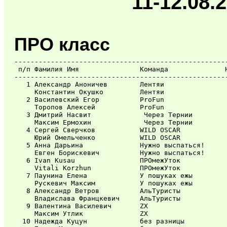
11-12.08.
ПРО класс
-----------------------------------------------------
 п/п Фамилия Имя               Команда              Н
-----------------------------------------------------
   1 Александр Аноничев        Лентяи                
     Константин Окушко         Лентяи                
   2 Василевский Егор          ProFun                
     Торопов Алексей           ProFun                
   3 Дмитрий Насвит             Через Тернии         
     Максим Ермохин             Через Тернии         
   4 Сергей Сверчков           WILD OSCАR            
     Юрий Омельченко           WILD OSCАR            
   5 Анна Дарьина              Нужно выспаться!      
     Евген Борискевич          Нужно выспаться!      
   6 Ivan Kusau                ПРОмежУток            
     Vitali Korzhun            ПРОмежУток            
   7 Паунина Елена             У пошуках ежы         
     Рускевич Максим           У пошуках ежы         
   8 Александр Ветров          АльТуристы            
     Владислава Францкевич     АльТуристы            
   9 Валентина Василевич       ZX                    
     Максим Утлик              ZX                    
  10 Надежда Куцун             без разницы           