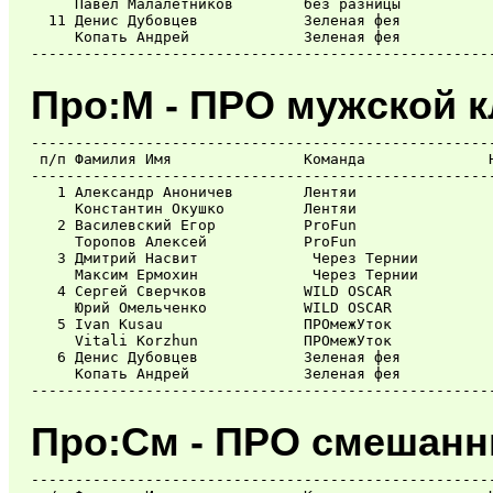
     Павел Малалетников        без разницы           
  11 Денис Дубовцев            Зеленая фея           
     Копать Андрей             Зеленая фея           
Про:М - ПРО мужской к
-----------------------------------------------------
 п/п Фамилия Имя               Команда              Н
-----------------------------------------------------
   1 Александр Аноничев        Лентяи                
     Константин Окушко         Лентяи                
   2 Василевский Егор          ProFun                
     Торопов Алексей           ProFun                
   3 Дмитрий Насвит             Через Тернии         
     Максим Ермохин             Через Тернии         
   4 Сергей Сверчков           WILD OSCАR            
     Юрий Омельченко           WILD OSCАR            
   5 Ivan Kusau                ПРОмежУток            
     Vitali Korzhun            ПРОмежУток            
   6 Денис Дубовцев            Зеленая фея           
     Копать Андрей             Зеленая фея           
Про:См - ПРО смешанн
-----------------------------------------------------