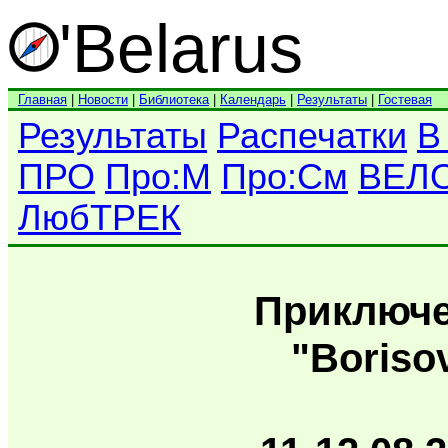
'Belarus
Главная
|
Новости
|
Библиотека
|
Календарь
|
Результаты
|
Гостевая
Результаты
Распечатки
В
ПРО
Про:М
Про:См
ВЕЛ
ЛюбТРЕК
Приключе
"Boriso